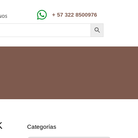
+ 57 322 8500976
NOS
K
Categorías