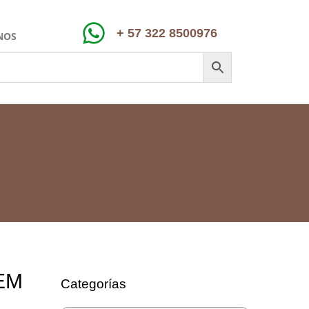
+ 57 322 8500976
NOS
EM
Categorías