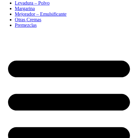
Levadura – Polvo
Margarina
Mejorador – Emulsificante
Otras Cremas
Premezclas