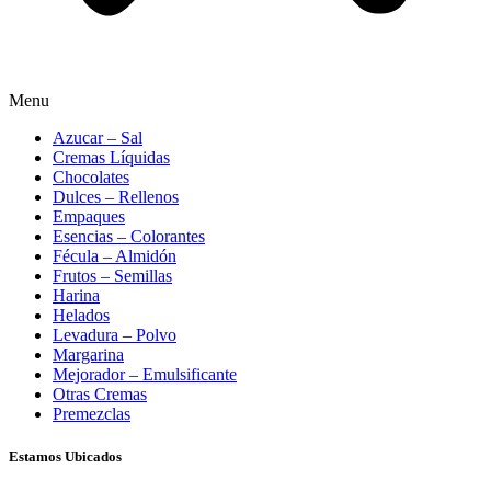
Menu
Azucar – Sal
Cremas Líquidas
Chocolates
Dulces – Rellenos
Empaques
Esencias – Colorantes
Fécula – Almidón
Frutos – Semillas
Harina
Helados
Levadura – Polvo
Margarina
Mejorador – Emulsificante
Otras Cremas
Premezclas
Estamos Ubicados