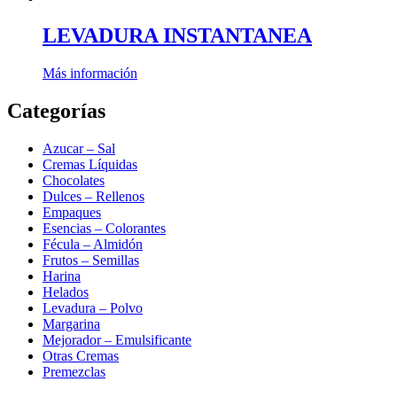
LEVADURA INSTANTANEA
Más información
Categorías
Azucar – Sal
Cremas Líquidas
Chocolates
Dulces – Rellenos
Empaques
Esencias – Colorantes
Fécula – Almidón
Frutos – Semillas
Harina
Helados
Levadura – Polvo
Margarina
Mejorador – Emulsificante
Otras Cremas
Premezclas