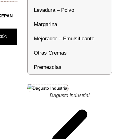
Levadura – Polvo
KEPAN
Margarina
CIÓN
Mejorador – Emulsificante
Otras Cremas
Premezclas
Dagusto Industrial
Da