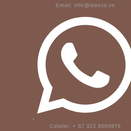
Email: info@diexco.co
Celular: + 57 322 8500976