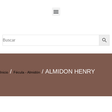
/
/ ALMIDON HENRY
Inicio
Fécula - Almidón