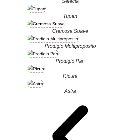
Selecta
Tupan
Cremosa Suave
Prodigio Multiproposito
Prodigio Pan
Ricura
Astra