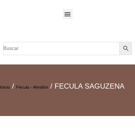
/
/ FECULA SAGUZENA
Inicio
Fécula - Almidón