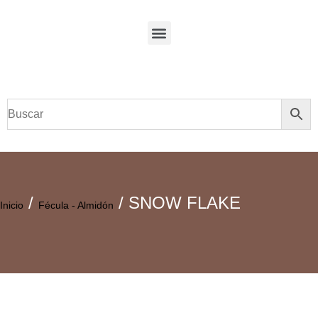
/
/ SNOW FLAKE
Inicio
Fécula - Almidón