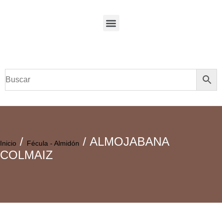
/
/ ALMOJABANA
Inicio
Fécula - Almidón
COLMAIZ